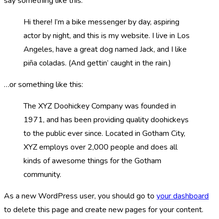
say something like this:
Hi there! I’m a bike messenger by day, aspiring
actor by night, and this is my website. I live in Los
Angeles, have a great dog named Jack, and I like
piña coladas. (And gettin’ caught in the rain.)
…or something like this:
The XYZ Doohickey Company was founded in
1971, and has been providing quality doohickeys
to the public ever since. Located in Gotham City,
XYZ employs over 2,000 people and does all
kinds of awesome things for the Gotham
community.
As a new WordPress user, you should go to
your dashboard
to delete this page and create new pages for your content.