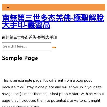
Skip
Sample Page
to
南無第三世多杰羌佛-極聖解脫
content
大手印-義雲高
南無第三世多杰羌佛-解脫大手印
Sample Page
This is an example page. It’s different from a blog post
because it will stay in one place and will show up in your site
navigation (in most themes). Most people start with an About
page that introduces them to potential site visitors. It might